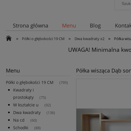
Strona główna
Menu
Blog
Kontak
»
»
»
Półki o głębokości 19 CM
Dwa kwadraty x2
Półka wi
UWAGA! Minimalna kwot
Menu
Półka wisząca Dąb so
Półki o głębokości 19 CM
(795)
Kwadraty i
prostokąty
(75)
W kształcie u
(92)
Dwa kwadraty
(136)
Na cd
(60)
Schodki
(88)