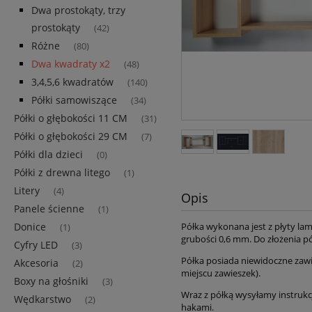
Dwa prostokąty, trzy
prostokąty
(42)
Różne
(80)
Dwa kwadraty x2
(48)
3,4,5,6 kwadratów
(140)
Półki samowiszące
(34)
Półki o głębokości 11 CM
(31)
Półki o głębokości 29 CM
(7)
Półki dla dzieci
(0)
Półki z drewna litego
(1)
Litery
(4)
Opis
Panele ścienne
(1)
Donice
Półka wykonana jest z płyty l
(1)
grubości 0,6 mm. Do złożenia pó
Cyfry LED
(3)
Półka posiada niewidoczne zawie
Akcesoria
(2)
miejscu zawieszek).
Boxy na głośniki
(3)
Wraz z półką wysyłamy instrukcj
Wędkarstwo
(2)
hakami.