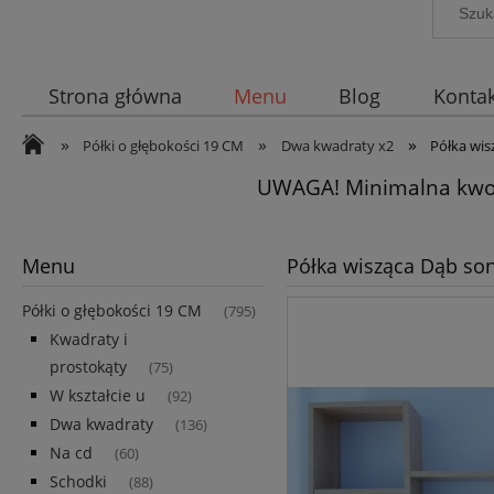
Strona główna
Menu
Blog
Kontak
»
»
»
Półki o głębokości 19 CM
Dwa kwadraty x2
Półka wi
UWAGA! Minimalna kwot
Menu
Półka wisząca Dąb so
Półki o głębokości 19 CM
(795)
Kwadraty i
prostokąty
(75)
W kształcie u
(92)
Dwa kwadraty
(136)
Na cd
(60)
Schodki
(88)