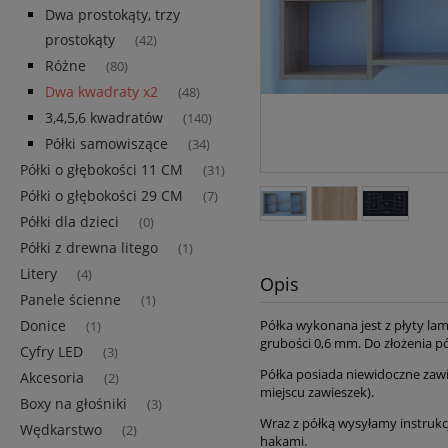
Dwa prostokąty, trzy
prostokąty
(42)
Różne
(80)
Dwa kwadraty x2
(48)
3,4,5,6 kwadratów
(140)
Półki samowiszące
(34)
Półki o głębokości 11 CM
(31)
Półki o głębokości 29 CM
(7)
Półki dla dzieci
(0)
Półki z drewna litego
(1)
Litery
(4)
Opis
Panele ścienne
(1)
Donice
Półka wykonana jest z płyty l
(1)
grubości 0,6 mm. Do złożenia pó
Cyfry LED
(3)
Półka posiada niewidoczne zawie
Akcesoria
(2)
miejscu zawieszek).
Boxy na głośniki
(3)
Wraz z półką wysyłamy instrukcj
Wędkarstwo
(2)
hakami.