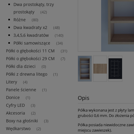
Dwa prostokąty, trzy
prostokąty
(42)
Różne
(80)
Dwa kwadraty x2
(48)
3,4,5,6 kwadratów
(140)
Półki samowiszące
(34)
Półki o głębokości 11 CM
(31)
Półki o głębokości 29 CM
(7)
Półki dla dzieci
(0)
Półki z drewna litego
(1)
Litery
(4)
Panele ścienne
(1)
Opis
Donice
(1)
Cyfry LED
(3)
Półka wykonana jest z płyty l
Akcesoria
(2)
grubości 0,6 mm. Do złożenia pó
Boxy na głośniki
(3)
Półka posiada niewidoczne zawie
Wędkarstwo
(2)
miejscu zawieszek).