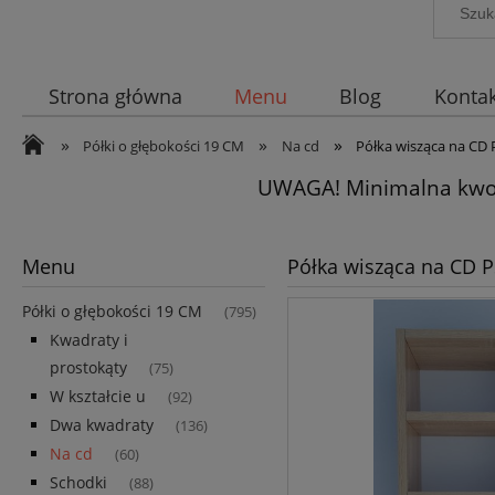
Strona główna
Menu
Blog
Kontak
»
»
»
Półki o głębokości 19 CM
Na cd
Półka wisząca na CD
UWAGA! Minimalna kwot
Menu
Półka wisząca na CD 
Półki o głębokości 19 CM
(795)
Kwadraty i
prostokąty
(75)
W kształcie u
(92)
Dwa kwadraty
(136)
Na cd
(60)
Schodki
(88)