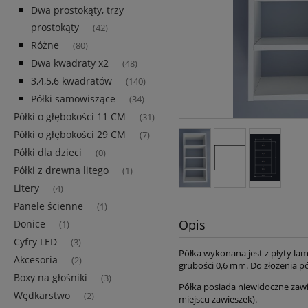
Dwa prostokąty, trzy
prostokąty
(42)
Różne
(80)
Dwa kwadraty x2
(48)
3,4,5,6 kwadratów
(140)
Półki samowiszące
(34)
Półki o głębokości 11 CM
(31)
Półki o głębokości 29 CM
(7)
Półki dla dzieci
(0)
Półki z drewna litego
(1)
Litery
(4)
Panele ścienne
(1)
Opis
Donice
(1)
Cyfry LED
(3)
Półka wykonana jest z płyty l
Akcesoria
(2)
grubości 0,6 mm. Do złożenia pó
Boxy na głośniki
(3)
Półka posiada niewidoczne zawie
Wędkarstwo
(2)
miejscu zawieszek).