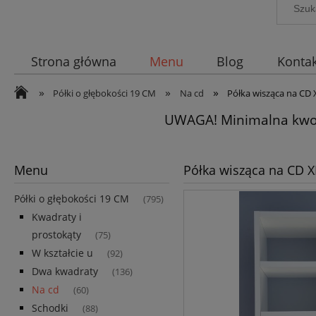
Strona główna
Menu
Blog
Kontak
»
»
»
Półki o głębokości 19 CM
Na cd
Półka wisząca na CD 
UWAGA! Minimalna kwot
Menu
Półka wisząca na CD 
Półki o głębokości 19 CM
(795)
Kwadraty i
prostokąty
(75)
W kształcie u
(92)
Dwa kwadraty
(136)
Na cd
(60)
Schodki
(88)