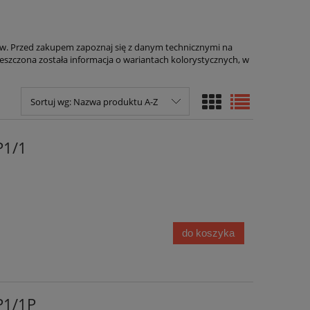
ów. Przed zakupem zapoznaj się z danym technicznymi na
zczona została informacja o wariantach kolorystycznych, w
Sortuj wg:
Nazwa produktu A-Z
P1/1
do koszyka
P1/1P