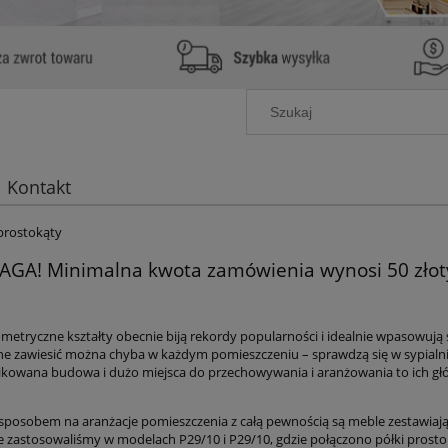
Kontakt
prostokąty
GA! Minimalna kwota zamówienia wynosi 50 złot
ometryczne kształty obecnie biją rekordy popularności i idealnie wpasowują
nne zawiesić można chyba w każdym pomieszczeniu – sprawdzą się w sypialnia
kowana budowa i dużo miejsca do przechowywania i aranżowania to ich główn
posobem na aranżacje pomieszczenia z całą pewnością są meble zestawiają
e zastosowaliśmy w modelach P29/10 i P29/10, gdzie połączono półki prost