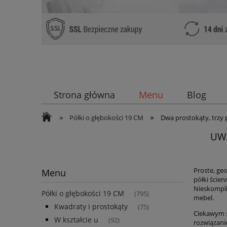
Strona główna
Menu
Blog
»
»
Półki o głębokości 19 CM
Dwa prostokąty, trzy 
UWA
Proste, ge
Menu
półki ście
Nieskompli
Półki o głębokości 19 CM
(795)
mebel.
Kwadraty i prostokąty
(75)
Ciekawym s
W kształcie u
(92)
rozwiązani