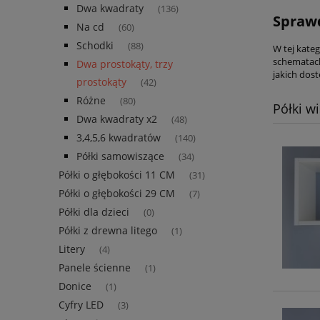
Dwa kwadraty
(136)
Sprawd
Na cd
(60)
Schodki
(88)
W tej kate
schematach
Dwa prostokąty, trzy
jakich dos
prostokąty
(42)
Różne
(80)
Półki w
Dwa kwadraty x2
(48)
3,4,5,6 kwadratów
(140)
Półki samowiszące
(34)
Półki o głębokości 11 CM
(31)
Półki o głębokości 29 CM
(7)
Półki dla dzieci
(0)
Półki z drewna litego
(1)
Litery
(4)
Panele ścienne
(1)
Donice
(1)
Cyfry LED
(3)