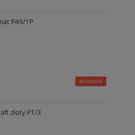
 mat P49/1P
do koszyka
aft złoty P1/3