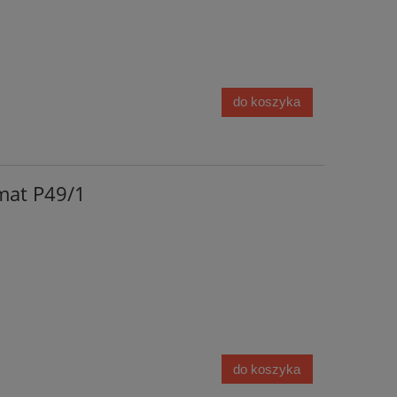
do koszyka
 mat P49/1
do koszyka