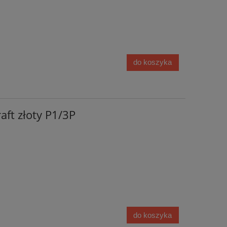
do koszyka
aft złoty P1/3P
do koszyka